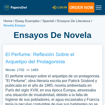
ORDER NOW
LOG IN
Home
/
Essay Examples
/
Spanish
/
Ensayos De Literatura
/
Novela Essays
Ensayos De Novela
El Perfume: Reflexión Sobre el
Arquetipo del Protagonista
Words: 1702
1483
El perfume ensayo sobre el arquetipo de un protagonista
“El Perfume”, obra literaria escrita por Patrick Süskind y
publicada en el año de 1985, novela ambientada en
París del siglo XVIII, en esa época Europa, atravesaba
una situación de insalubridad, debido a la falta de
higiene de sus pobladores, el agua escaseaba y Francia
tenía la peculiar costumbre de que sus habitantes no se