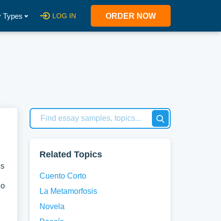
 Types
LOG IN
ORDER NOW
Related Topics
es
Cuento Corto
do
La Metamorfosis
Novela