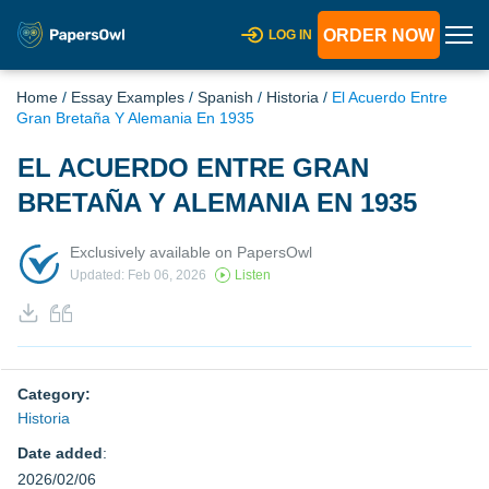
ORDER NOW
LOG IN
Home
/
Essay Examples
/
Spanish
/
Historia
/
El Acuerdo Entre
Gran Bretaña Y Alemania En 1935
EL ACUERDO ENTRE GRAN
BRETAÑA Y ALEMANIA EN 1935
Exclusively available on PapersOwl
Updated: Feb 06, 2026
Listen
Category:
Historia
Date added
:
2026/02/06