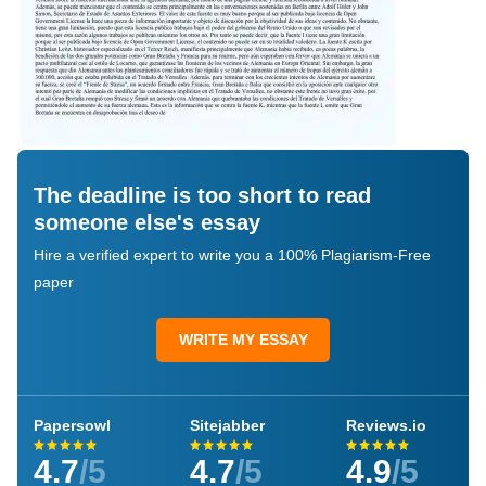
The deadline is too short to read
someone else's essay
Hire a verified expert to write you a 100% Plagiarism-Free
paper
WRITE MY ESSAY
Papersowl
Sitejabber
Reviews.io
4.7
/5
4.7
/5
4.9
/5