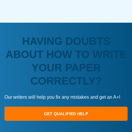
HAVING DOUBTS
ABOUT HOW TO WRITE
YOUR PAPER
CORRECTLY?
Our writers will help you fix any mistakes and get an A+!
GET QUALIFIED HELP