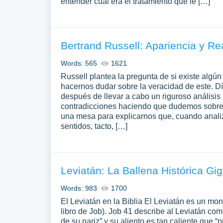
entender cuál era el tratamiento que le […]
Bertrand Russell: Apariencia y Re
Words: 565
1621
Russell plantea la pregunta de si existe alg
hacernos dudar sobre la veracidad de este. 
después de llevar a cabo un riguroso análisi
contradicciones haciendo que dudemos sobre 
una mesa para explicarnos que, cuando anali
sentidos, tacto, […]
Leviatán: La Ballena Histórica Gi
Words: 983
1700
El Leviatán en la Biblia El Leviatán es un mo
libro de Job). Job 41 describe al Leviatán c
de su nariz” y su aliento es tan caliente que 