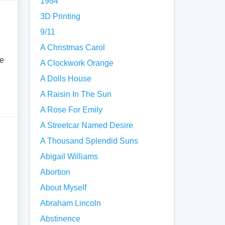
1984
3D Printing
9/11
A Christmas Carol
te
A Clockwork Orange
A Dolls House
A Raisin In The Sun
A Rose For Emily
A Streetcar Named Desire
A Thousand Splendid Suns
Abigail Williams
Abortion
About Myself
Abraham Lincoln
Abstinence