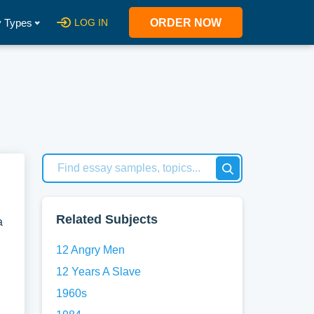
 Types
LOG IN
ORDER NOW
Related Subjects
a
12 Angry Men
12 Years A Slave
1960s