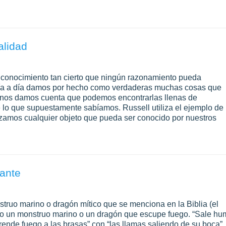
alidad
ún conocimiento tan cierto que ningún razonamiento pueda
Día a día damos por hecho como verdaderas muchas cosas que
s nos damos cuenta que podemos encontrarlas llenas de
lo que supuestamente sabíamos. Russell utiliza el ejemplo de
zamos cualquier objeto que pueda ser conocido por nuestros
gante
nstruo marino o dragón mítico que se menciona en la Biblia (el
omo un monstruo marino o un dragón que escupe fuego. “Sale h
“prende fuego a las brasas” con “las llamas saliendo de su boca”.