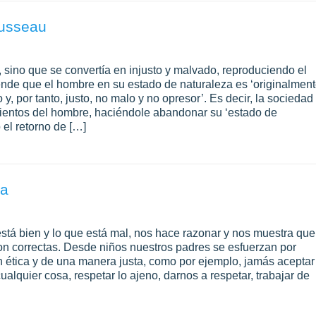
usseau
 sino que se convertía en injusto y malvado, reproduciendo el
tiende que el hombre en su estado de naturaleza es ‘originalmen
y, por tanto, justo, no malo y no opresor’. Es decir, la sociedad
mientos del hombre, haciéndole abandonar su ‘estado de
ó el retorno de […]
ca
 está bien y lo que está mal, nos hace razonar y nos muestra que
n correctas. Desde niños nuestros padres se esfuerzan por
on ética y de una manera justa, como por ejemplo, jamás aceptar
alquier cosa, respetar lo ajeno, darnos a respetar, trabajar de