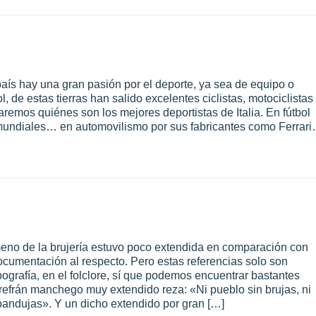
aís hay una gran pasión por el deporte, ya sea de equipo o
l, de estas tierras han salido excelentes ciclistas, motociclistas
taremos quiénes son los mejores deportistas de Italia. En fútbol
 mundiales… en automovilismo por sus fabricantes como Ferrar
meno de la brujería estuvo poco extendida en comparación con
cumentación al respecto. Pero estas referencias solo son
pografía, en el folclore, sí que podemos encuentrar bastantes
n refrán manchego muy extendido reza: «Ni pueblo sin brujas, ni
apandujas». Y un dicho extendido por gran […]