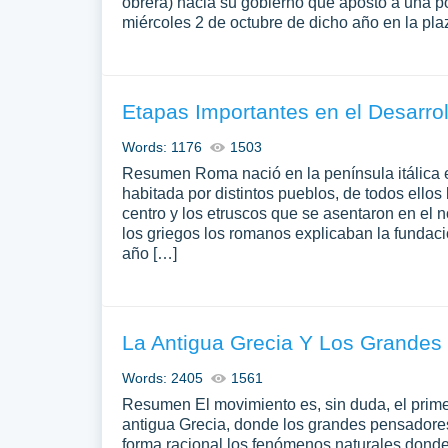
obrera) hacia su gobierno que apostó a una polí
miércoles 2 de octubre de dicho año en la pla
Etapas Importantes en el Desarro
Words: 1176
1503
Resumen Roma nació en la península itálica en
habitada por distintos pueblos, de todos ello
centro y los etruscos que se asentaron en el n
los griegos los romanos explicaban la funda
año […]
La Antigua Grecia Y Los Grandes
Words: 2405
1561
Resumen El movimiento es, sin duda, el prime
antigua Grecia, donde los grandes pensadores
forma racional los fenómenos naturales donde 