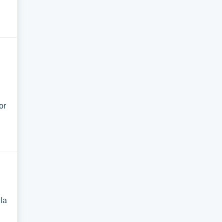
or
la