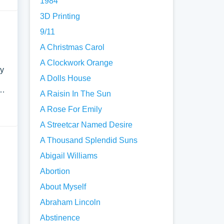
1984
3D Printing
9/11
A Christmas Carol
A Clockwork Orange
 y
A Dolls House
i…
A Raisin In The Sun
A Rose For Emily
A Streetcar Named Desire
A Thousand Splendid Suns
Abigail Williams
Abortion
About Myself
Abraham Lincoln
Abstinence