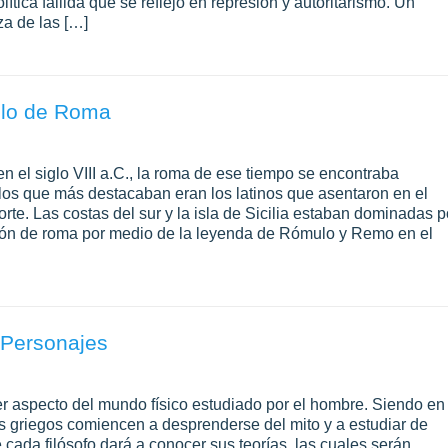
tica fallida que se reflejó en represión y autoritarismo. Un
za de las […]
llo de Roma
 el siglo VIII a.C., la roma de ese tiempo se encontraba
s los que más destacaban eran los latinos que asentaron en el
orte. Las costas del sur y la isla de Sicilia estaban dominadas p
ción de roma por medio de la leyenda de Rómulo y Remo en el
 Personajes
r aspecto del mundo físico estudiado por el hombre. Siendo en 
 griegos comiencen a desprenderse del mito y a estudiar de
cada filósofo dará a conocer sus teorías, las cuales serán