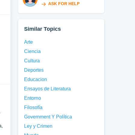
ASK FOR HELP
Similar Topics
Arte
Ciencia
n
Cultura
Deportes
Educacion
Ensayos de Literatura
Entorno
Filosofía
y
Government Y Política
a,
Ley y Crimen