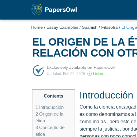
Home
/
Essay Examples
/
Spanish
/
Filosofía
/
El Orig
EL ORIGEN DE LA 
RELACIÓN CON OTR
Exclusively available on PapersOwl
Updated: Feb 06, 2026
Listen
Introducción
Contents
Como la ciencia encargada
1
Introducción
2
Origen de la
es como denominamos a la 
ética
como malas , pero este deb
3
Concepto de
siempre la justicia , bond
ética
personas con poco conocimi