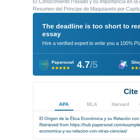
El Conocimiento Pasado y su Importancia en la 
Resumen del Principe de Maquiavelo por Capitu
The deadline is too short to r
essay
Hire a verified expert to write you a 100% P
4.7
/5
Papersowl
Site
Cite
APA
MLA
Harvard
El Origen de la Ética Económica y su Relación con
Retrieved from https://hub.papersowl.com/examples
economica-y-su-relacion-con-otras-ciencias/