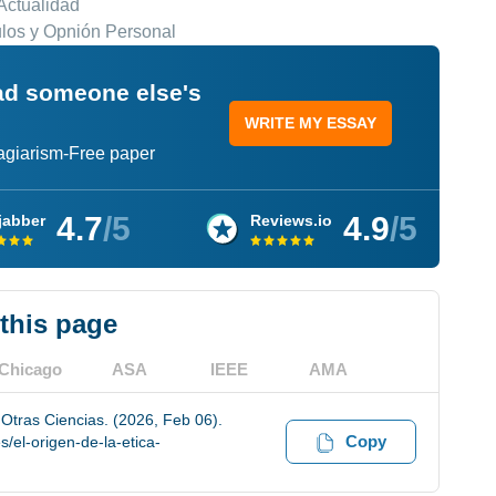
Actualidad
los y Opnión Personal
ead someone else's
WRITE MY ESSAY
lagiarism-Free paper
4.7
/5
4.9
/5
jabber
Reviews.io
 this page
Chicago
ASA
IEEE
AMA
 Otras Ciencias. (2026, Feb 06).
Copy
/el-origen-de-la-etica-