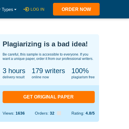
 Types
LOG IN
ORDER NOW
Plagiarizing is a bad idea!
Be careful, this sample is accessible to everyone. If you
want a unique paper, order it from our professional writers.
3 hours
147
writers
100%
delivery result
online now
plagiarism free
GET ORIGINAL PAPER
Views:
1636
Orders:
32
Rating:
4.8/5