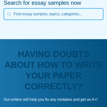
Search for essay samples now
HAVING DOUBTS
ABOUT HOW TO WRITE
YOUR PAPER
CORRECTLY?
Our writers will help you fix any mistakes and get an A+!