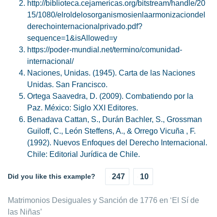
http://biblioteca.cejamericas.org/bitstream/handle/20
15/1080/elroldelosorganismosienlaarmonizaciondel
derechointernacionalprivado.pdf?
sequence=1&isAllowed=y
https://poder-mundial.net/termino/comunidad-
internacional/
Naciones, Unidas. (1945). Carta de las Naciones
Unidas. San Francisco.
Ortega Saavedra, D. (2009). Combatiendo por la
Paz. México: Siglo XXI Editores.
Benadava Cattan, S., Durán Bachler, S., Grossman
Guiloff, C., León Steffens, A., & Orrego Vicuña , F.
(1992). Nuevos Enfoques del Derecho Internacional.
Chile: Editorial Jurídica de Chile.
Did you like this example?
247
10
Matrimonios Desiguales y Sanción de 1776 en ‘El Sí de
las Niñas’