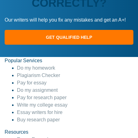
CORRECTLY?
Our writers will help you fix any mistakes and get an A+!
GET QUALIFIED HELP
Popular Services
Do my homework
Plagiarism Checker
Pay for essay
Do my assignment
Pay for research paper
Write my college essay
Essay writers for hire
Buy research paper
Resources