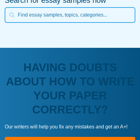
Search for essay samples now
HAVING DOUBTS
ABOUT HOW TO WRITE
YOUR PAPER
CORRECTLY?
Our writers will help you fix any mistakes and get an A+!