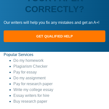
CORRECTLY?
Our writers will help you fix any mistakes and get an A+!
GET QUALIFIED HELP
Popular Services
Do my homework
Plagiarism Checker
Pay for essay
Do my assignment
Pay for research paper
Write my college essay
Essay writers for hire
Buy research paper