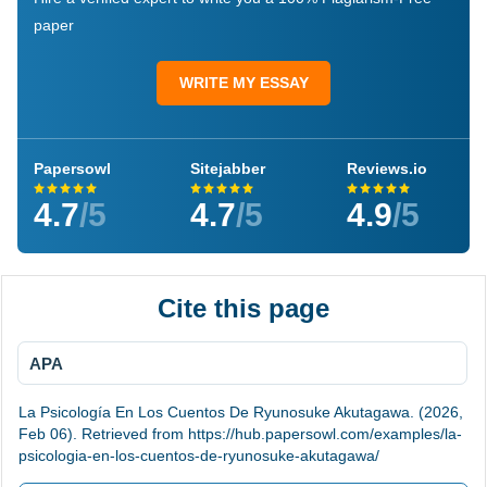
paper
WRITE MY ESSAY
Papersowl
Sitejabber
Reviews.io
4.7
/5
4.7
/5
4.9
/5
Cite this page
APA
La Psicología En Los Cuentos De Ryunosuke Akutagawa. (2026,
Feb 06). Retrieved from https://hub.papersowl.com/examples/la-
psicologia-en-los-cuentos-de-ryunosuke-akutagawa/