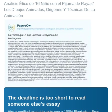
Análisis Ético de “El Niño con el Pijama de Rayas”
Los Dibujos Animados, Origenes Y Técnicas De La
Animación
The deadline is too short to read
someone else's essay
Hire a verified expert to write you a 100% Plagiarism-Free