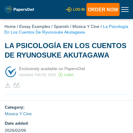
ORDER NOW
LOG IN
Home
/
Essay Examples
/
Spanish
/
Música Y Cine
/
La Psicología
En Los Cuentos De Ryunosuke Akutagawa
LA PSICOLOGÍA EN LOS CUENTOS
DE RYUNOSUKE AKUTAGAWA
Exclusively available on PapersOwl
Updated: Feb 06, 2026
Listen
Category:
Música Y Cine
Date added
:
2026/02/06