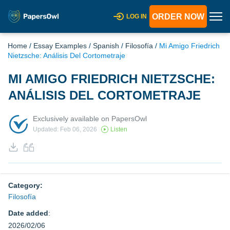
ORDER NOW
LOG IN
Home
/
Essay Examples
/
Spanish
/
Filosofía
/
Mi Amigo Friedrich
Nietzsche: Análisis Del Cortometraje
MI AMIGO FRIEDRICH NIETZSCHE:
ANÁLISIS DEL CORTOMETRAJE
Exclusively available on PapersOwl
Updated: Feb 06, 2026
Listen
Category:
Filosofía
Date added
:
2026/02/06