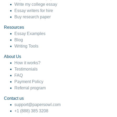
Write my college essay
Essay writers for hire
Buy research paper
Resources
Essay Examples
Blog
Writing Tools
About Us
How it works?
Testimonials
FAQ
Payment Policy
Referral program
Contact us
support@papersowl.com
+1 (888) 385 3208