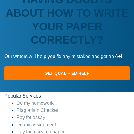
ABOUT HOW TO WRITE
YOUR PAPER
CORRECTLY?
Our writers will help you fix any mistakes and get an A+!
GET QUALIFIED HELP
Popular Services
Do my homework
Plagiarism Checker
Pay for essay
Do my assignment
Pay for research paper