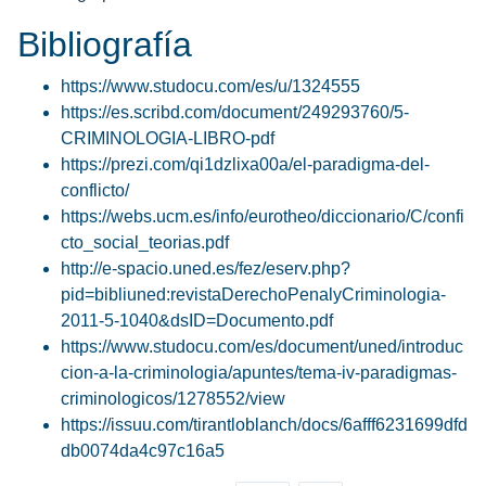
Bibliografía
https://www.studocu.com/es/u/1324555
https://es.scribd.com/document/249293760/5-
CRIMINOLOGIA-LIBRO-pdf
https://prezi.com/qi1dzlixa00a/el-paradigma-del-
conflicto/
https://webs.ucm.es/info/eurotheo/diccionario/C/confi
cto_social_teorias.pdf
http://e-spacio.uned.es/fez/eserv.php?
pid=bibliuned:revistaDerechoPenalyCriminologia-
2011-5-1040&dsID=Documento.pdf
https://www.studocu.com/es/document/uned/introduc
cion-a-la-criminologia/apuntes/tema-iv-paradigmas-
criminologicos/1278552/view
https://issuu.com/tirantloblanch/docs/6afff6231699dfd
db0074da4c97c16a5