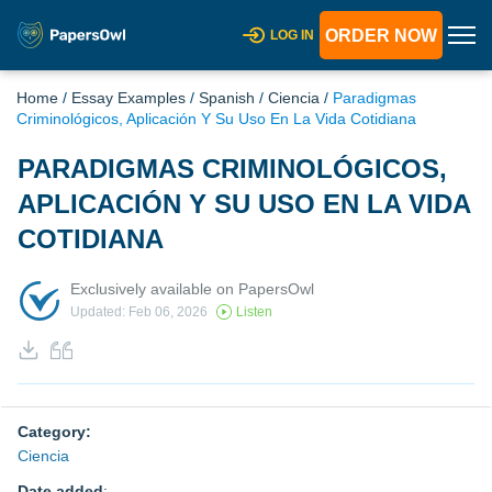
ORDER NOW
LOG IN
Home
/
Essay Examples
/
Spanish
/
Ciencia
/
Paradigmas
Criminológicos, Aplicación Y Su Uso En La Vida Cotidiana
PARADIGMAS CRIMINOLÓGICOS,
APLICACIÓN Y SU USO EN LA VIDA
COTIDIANA
Exclusively available on PapersOwl
Updated: Feb 06, 2026
Listen
Category:
Ciencia
Date added
: