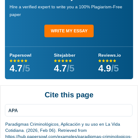
Hire a verified expert to write you a 100% Plagiarism-Free
paper
WRITE MY ESSAY
Papersowl
Sitejabber
Reviews.io
4.7
/5
4.7
/5
4.9
/5
Cite this page
APA
Paradigmas Criminológicos, Aplicación y su uso en La Vida
Cotidiana. (2026, Feb 06). Retrieved from
https://hub.papersowl.com/examples/paradigmas-criminologicos-