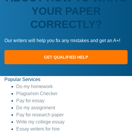
YOUR PAPER
CORRECTLY?
Our writers will help you fix any mistakes and get an A+!
GET QUALIFIED HELP
Popular Services
Do my homework
Plagiarism Checker
Pay for essay
Do my assignment
Pay for research paper
Write my college essay
Essay writers for hire