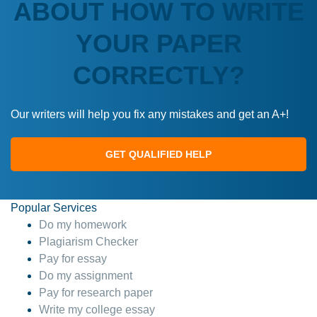
ABOUT HOW TO WRITE
YOUR PAPER
CORRECTLY?
Our writers will help you fix any mistakes and get an A+!
GET QUALIFIED HELP
Popular Services
Do my homework
Plagiarism Checker
Pay for essay
Do my assignment
Pay for research paper
Write my college essay