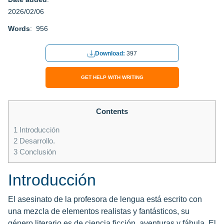
2026/02/06
Words
: 956
Download:
397
GET HELP WITH WRITING
Contents
1
Introducción
2
Desarrollo.
3
Conclusión
Introducción
El asesinato de la profesora de lengua está escrito con
una mezcla de elementos realistas y fantásticos, su
género literario es de ciencia ficción, aventuras y fábula. El