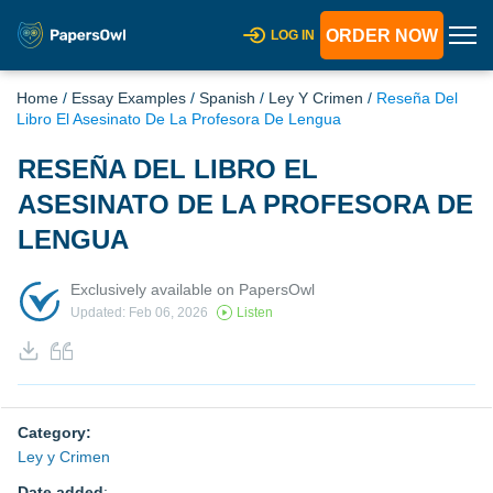
ORDER NOW
LOG IN
Home
/
Essay Examples
/
Spanish
/
Ley Y Crimen
/
Reseña Del
Libro El Asesinato De La Profesora De Lengua
RESEÑA DEL LIBRO EL
ASESINATO DE LA PROFESORA DE
LENGUA
Exclusively available on PapersOwl
Updated: Feb 06, 2026
Listen
Category:
Ley y Crimen
Date added
: