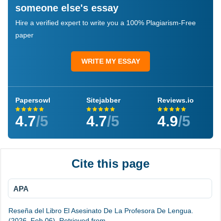
someone else's essay
Hire a verified expert to write you a 100% Plagiarism-Free
paper
WRITE MY ESSAY
Papersowl
Sitejabber
Reviews.io
4.7
/5
4.7
/5
4.9
/5
Cite this page
APA
Reseña del Libro El Asesinato De La Profesora De Lengua.
(2026, Feb 06). Retrieved from