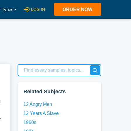
 Types
LOG IN
ORDER NOW
Related Subjects
n
12 Angry Men
12 Years A Slave
r
1960s