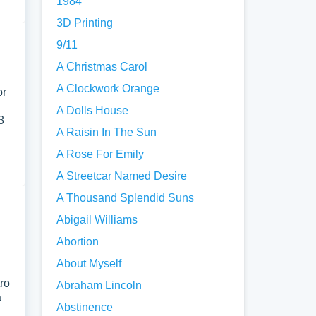
1984
3D Printing
9/11
A Christmas Carol
A Clockwork Orange
or
A Dolls House
3
A Raisin In The Sun
A Rose For Emily
A Streetcar Named Desire
A Thousand Splendid Suns
Abigail Williams
Abortion
About Myself
tro
Abraham Lincoln
a
Abstinence