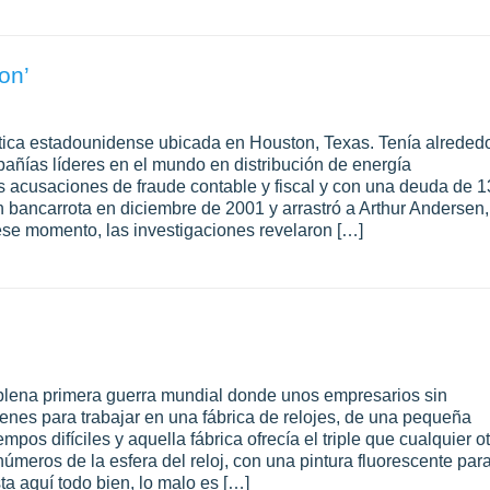
on’
tica estadounidense ubicada en Houston, Texas. Tenía alreded
ñías líderes en el mundo en distribución de energía
rias acusaciones de fraude contable y fiscal y con una deuda de 1
en bancarrota en diciembre de 2001 y arrastró a Arthur Andersen,
ese momento, las investigaciones revelaron […]
en plena primera guerra mundial donde unos empresarios sin
enes para trabajar en una fábrica de relojes, de una pequeña
os difíciles y aquella fábrica ofrecía el triple que cualquier o
úmeros de la esfera del reloj, con una pintura fluorescente par
ta aquí todo bien, lo malo es […]