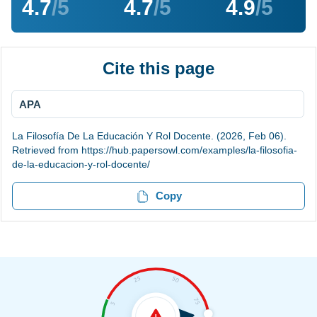
4.7
/5
4.7
/5
4.9
/5
Cite this page
APA
La Filosofía De La Educación Y Rol Docente. (2026, Feb 06).
Retrieved from https://hub.papersowl.com/examples/la-filosofia-
de-la-educacion-y-rol-docente/
Copy