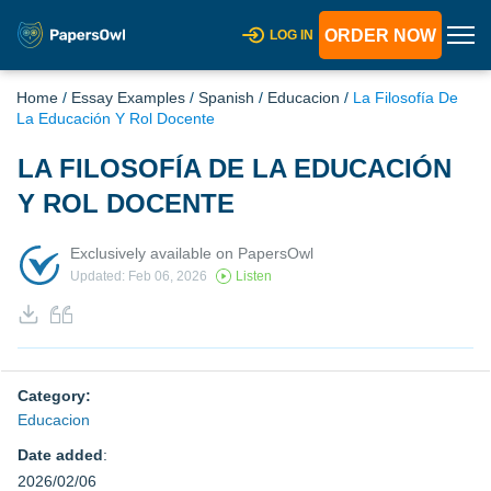
ORDER NOW
LOG IN
Home
/
Essay Examples
/
Spanish
/
Educacion
/
La Filosofía De
La Educación Y Rol Docente
LA FILOSOFÍA DE LA EDUCACIÓN
Y ROL DOCENTE
Exclusively available on PapersOwl
Updated: Feb 06, 2026
Listen
Category:
Educacion
Date added
:
2026/02/06