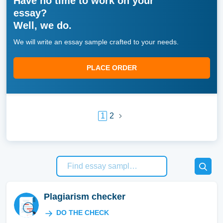
Have no time to work on your
essay?
Well, we do.
We will write an essay sample crafted to your needs.
PLACE ORDER
1
2
Plagiarism checker
DO THE CHECK