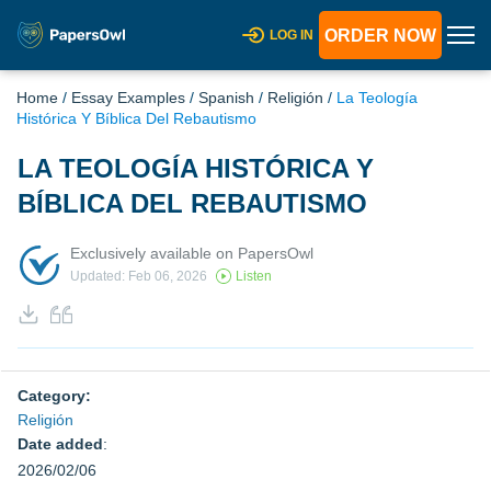
ORDER NOW
LOG IN
Home
/
Essay Examples
/
Spanish
/
Religión
/
La Teología
Histórica Y Bíblica Del Rebautismo
LA TEOLOGÍA HISTÓRICA Y
BÍBLICA DEL REBAUTISMO
Exclusively available on PapersOwl
Updated: Feb 06, 2026
Listen
Category:
Religión
Date added
:
2026/02/06